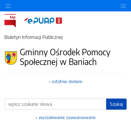
Ukryj/pokaż menu przedmiotowe
Uk
Biuletyn Informacji Publicznej
Gminny Ośrodek Pomocy
Społecznej w Baniach
ostatnio dodane
Wyszukiwarka
Szukaj
wyszukiwanie zaawansowane