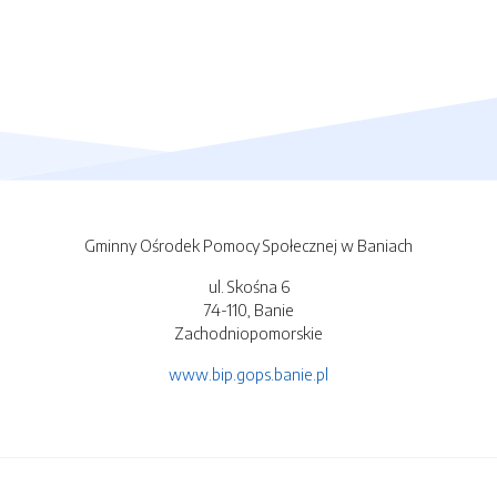
Gminny Ośrodek Pomocy Społecznej w Baniach
ul. Skośna 6
74-110, Banie
Zachodniopomorskie
www.bip.gops.banie.pl