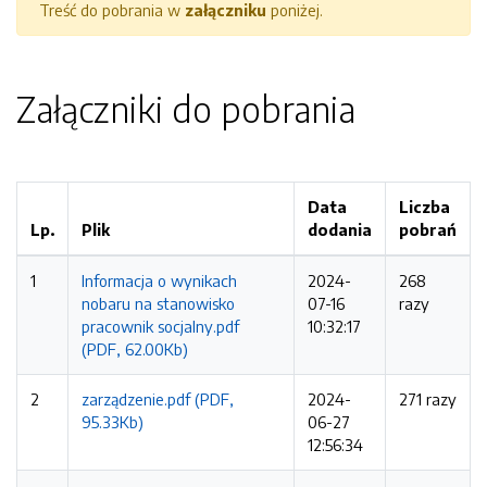
Treść do pobrania w
załączniku
poniżej.
Załączniki do pobrania
Data
Liczba
Lp.
Plik
dodania
pobrań
1
Informacja o wynikach
2024-
268
nobaru na stanowisko
07-16
razy
pracownik socjalny.pdf
10:32:17
(PDF, 62.00Kb)
2
zarządzenie.pdf (PDF,
2024-
271 razy
95.33Kb)
06-27
12:56:34