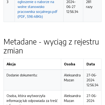
3
ogłoszenie o naborze na
2024-
281
wolne stanowisko
06-27
razy
pracownika socjalnego.pdf
12:56:34
(PDF, 598.48Kb)
Metadane - wyciąg z rejestru
zmian
Akcja
Osoba
Data
Dodanie dokumentu:
Aleksandra
27-06-
Mazan
2024
12:56:34
Osoba, która wytworzyła
Aleksandra
27-06-
informację lub odpowiada za treść
Mazan
2024