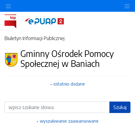
Ukryj/pokaż menu przedmiotowe
Uk
Biuletyn Informacji Publicznej
Gminny Ośrodek Pomocy
Społecznej w Baniach
ostatnio dodane
Wyszukiwarka
Szukaj
wyszukiwanie zaawansowane