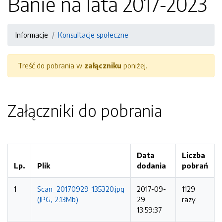
Banie na lata 2017-2023
Informacje
Konsultacje społeczne
Treść do pobrania w
załączniku
poniżej.
Załączniki do pobrania
Data
Liczba
Lp.
Plik
dodania
pobrań
1
Scan_20170929_135320.jpg
2017-09-
1129
(JPG, 2.13Mb)
29
razy
13:59:37