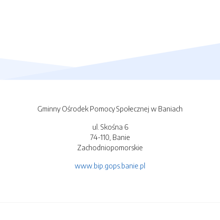
Gminny Ośrodek Pomocy Społecznej w Baniach
ul. Skośna 6
74-110, Banie
Zachodniopomorskie
www.bip.gops.banie.pl