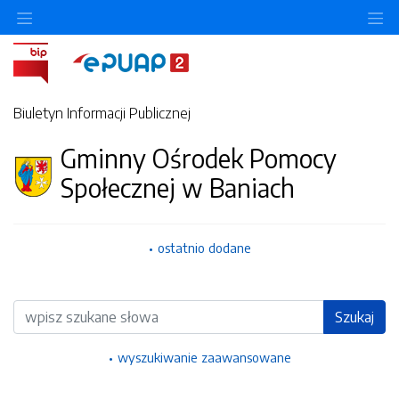
Ukryj/pokaż menu przedmiotowe
Uk
Biuletyn Informacji Publicznej
Gminny Ośrodek Pomocy
Społecznej w Baniach
ostatnio dodane
Wyszukiwarka
Szukaj
wyszukiwanie zaawansowane