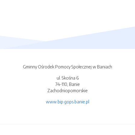
Gminny Ośrodek Pomocy Społecznej w Baniach
ul. Skośna 6
74-110, Banie
Zachodniopomorskie
www.bip.gops.banie.pl