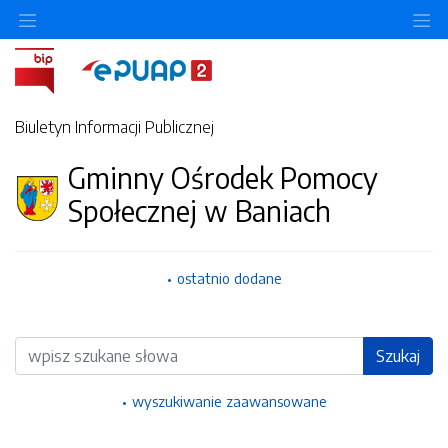
Ukryj/pokaż menu przedmiotowe
Uk
Biuletyn Informacji Publicznej
Gminny Ośrodek Pomocy
Społecznej w Baniach
ostatnio dodane
Wyszukiwarka
Szukaj
wyszukiwanie zaawansowane